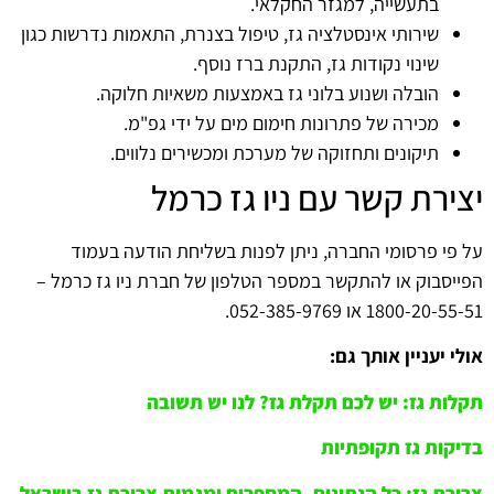
בתעשייה, למגזר החקלאי.
שירותי אינסטלציה גז, טיפול בצנרת, התאמות נדרשות כגון
שינוי נקודות גז, התקנת ברז נוסף.
הובלה ושנוע בלוני גז באמצעות משאיות חלוקה.
מכירה של פתרונות חימום מים על ידי גפ"מ.
תיקונים ותחזוקה של מערכת ומכשירים נלווים.
יצירת קשר עם ניו גז כרמל
על פי פרסומי החברה, ניתן לפנות בשליחת הודעה בעמוד
הפייסבוק או להתקשר במספר הטלפון של חברת ניו גז כרמל –
1800-20-55-51 או 052-385-9769.
אולי יעניין אותך גם:
תקלות גז: יש לכם תקלת גז? לנו יש תשובה
בדיקות גז תקופתיות
צריכת גז: כל הנתונים, המספרים ומגמות צריכת גז בישראל