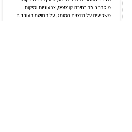
מוסבר כיצד בחירת קונספט, צבעוניות ומיקום
משפיעים על תדמית המותג, על תחושת העובדים
ועל משך השהייה של לקוחות. בנוסף ניתנים קווים
מנחים לעבודה נכונה עם אמנים, התאמת הציור
לענף הפעילות והיבטים פרקטיים של תחזוקה
ואישורים, תוך התמקדות בצרכים של עסקים
בישראל.
לקריאת המאמר »