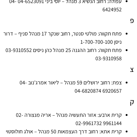
עפולה: רחוב הנשיא 3 מנהל – יוסי ביני 04-6523091 04-
6424952
פ
פתח תקווה: מולטי סנטר, רחוב שנקר 17 מנהל סניף – דרור
ניסן 1-700-700-100
פתח תקווה: רחוב ההגנה 25 מנהל כהן ניסים 03-9310552
03-9310958
צ
צפת: רחוב ירושלים 59 מנהל – ליאור אמרג'נוב 04-
6920657 04-6820874
ק
קרית ארבע: אזור התעשיה מנהל – אריה מנצורה 02-
9961144 02-9961732
קרית אתא: רחוב דרך העצמאות 50 מנהל – אולג חולוסטוי