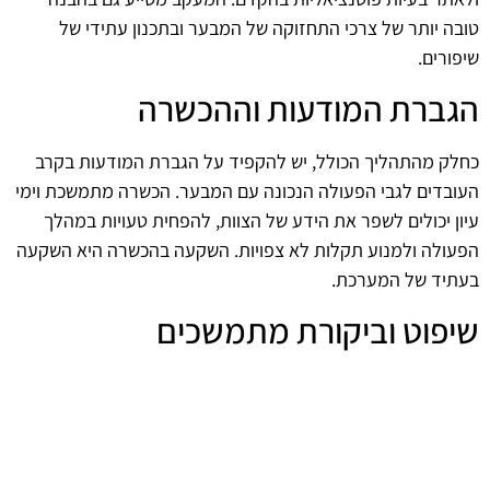
טובה יותר של צרכי התחזוקה של המבער ובתכנון עתידי של
שיפורים.
הגברת המודעות וההכשרה
כחלק מהתהליך הכולל, יש להקפיד על הגברת המודעות בקרב
העובדים לגבי הפעולה הנכונה עם המבער. הכשרה מתמשכת וימי
עיון יכולים לשפר את הידע של הצוות, להפחית טעויות במהלך
הפעולה ולמנוע תקלות לא צפויות. השקעה בהכשרה היא השקעה
בעתיד של המערכת.
שיפוט וביקורת מתמשכים
לסיום, יש לערוך ביקורות תקופתיות על תהליך ההתקנה וההפעלה
של המבער. ביקורות אלו יכולות לסייע בזיהוי נקודות לשיפור
ולייעול, ולוודא שהמערכת פועלת בהתאם לסטנדרטים הנדרשים.
התהליך הזה חיוני להצלחת המערכת ויכול להניב תועלות