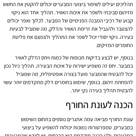
תהליכים יעילים לשיפור ביצועי המבערים יכולים להקטין את החשש
מזיהום סביבתי ולשפר את איכות האוויר. תהליך אחד הוא ניקוי
קבוע של רכיבי המבנה הפנימיים של המבער. לכלוך ואפר יכולים
להצטבר ולהגביל את זרימת האוויר והדלק, מה שמוביל לבעיות
בעירה. ניקוי יסודי יכול לשפר את התהליך ולצמצם את פליטת
החומרים המזיקים.
בנוסף, יש לבצע בדיקות תכופות של כמות ויחס הדלק לאוויר
במבער. יחס זה משפיע ישירות על איכות הבעירה. תהליך כיול נכון
יכול להבטיח שהמבער פועל בצורה אופטימלית, מה שמוביל
להפחתת זיהום. בנוסף, שימוש בחומרים דלק מתקדמים יותר עשוי
להבטיח תהליך בעירה נקי יותר.
הכנה לעונת החורף
עונת החורף מביאה עמה אתגרים נוספים בתחום השימוש
במבערים. טמפרטורות נמוכות יכולות להשפיע על ביצועי
המבערים, ולכן הכנה מוקדמת היא הכרחית. יש לוודא שהמבערים