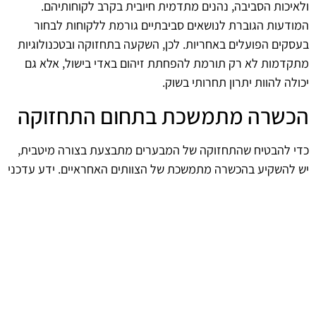
ולאיכות הסביבה, נהנים מתדמית חיובית בקרב לקוחותיהם.
המודעות הגוברת לנושאים סביבתיים גורמת ללקוחות לבחור
בעסקים הפועלים באחריות. לכן, השקעה בתחזוקה ובטכנולוגיות
מתקדמות לא רק תורמת להפחתת זיהום באדי בישול, אלא גם
יכולה להוות יתרון תחרותי בשוק.
הכשרה מתמשכת בתחום התחזוקה
כדי להבטיח שהתחזוקה של המבערים מתבצעת בצורה מיטבית,
יש להשקיע בהכשרה מתמשכת של הצוותים האחראיים. ידע עדכני
על טכנולוגיות חדשות ושיטות עבודה מתקדמות יכול לשפר את
הביצועים ולצמצם את הזיהום. הכשרה זו חיונית להצלחה של
תוכניות התחזוקה ולשמירה על סטנדרטים גבוהים של איכות
סביבתית.