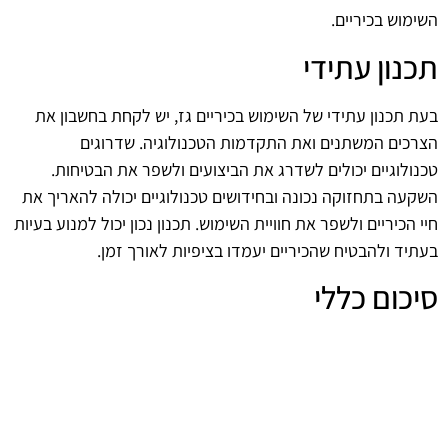
השימוש בכיריים.
תכנון עתידי
בעת תכנון עתידי של השימוש בכיריים גז, יש לקחת בחשבון את
הצרכים המשתנים ואת התקדמות הטכנולוגיה. שדרוגים
טכנולוגיים יכולים לשדרג את הביצועים ולשפר את הבטיחות.
השקעה בתחזוקה נכונה ובחידושים טכנולוגיים יכולה להאריך את
חיי הכיריים ולשפר את חוויית השימוש. תכנון נכון יכול למנוע בעיות
בעתיד ולהבטיח שהכיריים יעמדו בציפיות לאורך זמן.
סיכום כללי
תחזוקת כיריים גז היא תהליך חשוב שמוביל לשימוש בטוח ויעיל.
על ידי הקפדה על ניקוי, בדיקות, והבנה של תקלות נפוצות, ניתן
להבטיח שהכיריים יפעלו בצורה אופטימלית. השקעה בזמן
ובמאמץ בתחזוקה תשתלם בטווח הארוך, הן מבחינת ביצועים והן