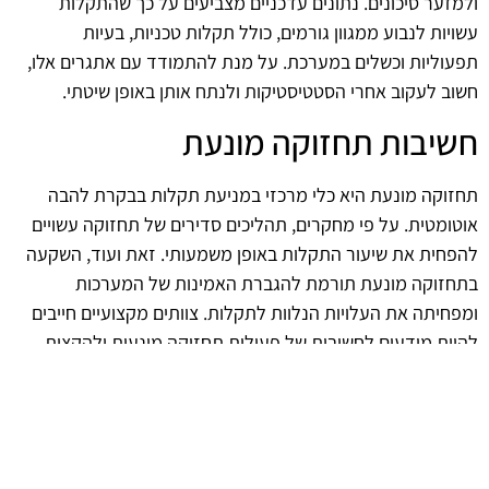
ולמזער סיכונים. נתונים עדכניים מצביעים על כך שהתקלות
עשויות לנבוע ממגוון גורמים, כולל תקלות טכניות, בעיות
תפעוליות וכשלים במערכת. על מנת להתמודד עם אתגרים אלו,
חשוב לעקוב אחרי הסטטיסטיקות ולנתח אותן באופן שיטתי.
חשיבות תחזוקה מונעת
תחזוקה מונעת היא כלי מרכזי במניעת תקלות בבקרת להבה
אוטומטית. על פי מחקרים, תהליכים סדירים של תחזוקה עשויים
להפחית את שיעור התקלות באופן משמעותי. זאת ועוד, השקעה
בתחזוקה מונעת תורמת להגברת האמינות של המערכות
ומפחיתה את העלויות הנלוות לתקלות. צוותים מקצועיים חייבים
להיות מודעים לחשיבות של פעולות תחזוקה מונעות ולהקצות
משאבים לכך.
העתיד של הטכנולוגיה בבקרת להבה
הקדמה הטכנולוגית מציעה פתרונות מתקדמים בתחום בקרת