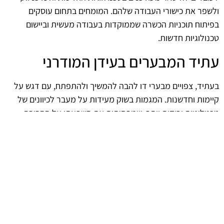
ולשפר את כישורי העבודה שלהם. המומחים בתחום עוסקים
בפיתוח תוכניות הכשרה שממוקדות בעבודה מעשית וביישום
טכנולוגיות חדשות.
עתיד המבערים בעידן המודרני
בעתיד, צפויים מבערי דו להבה להמשיך ולהתפתח, עם דגש על
קיימות וחדשנות. המגמות בשוק מעידות על מעבר לכיוונים של
טכנולוגיות ירוקות יותר, שמפחיתות את השפעתן על הסביבה
ומספקות פתרונות יעילים. המומחים בתחום ימשיכו להוביל את
השינויים הללו, תוך שמירה על סטנדרטים גבוהים של בטיחות
ויעילות.