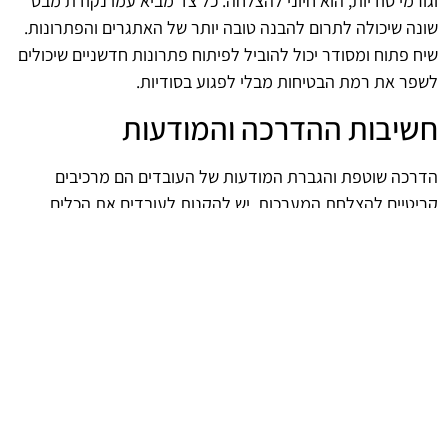
וגורמי סודיות, הוא חיוני להצלחה. כל צד מביא עמו נקודת מבט
שונה שיכולה לתרום להבנה טובה יותר של האתגרים והפתרונות.
שיח פתוח ומסודר יכול להוביל לפיתוח פתרונות חדשניים שיכולים
לשפר את רמת הבטיחות מבלי לפגוע בסודיות.
חשיבות ההדרכה והמודעות
הדרכה שוטפת והגברת המודעות של העובדים הם מרכיבים
קריטיים להצלחת המערכות. יש להקנות לעובדים את הכלים
והידע הנדרשים כדי להתמודד עם מצבים מסוכנים, תוך שמירה
על סודיות המידע. הכשרה מתאימה תורמת להפחתת סיכונים
ומביאה ליצירת תרבות ארגונית שמעריכה את הבטיחות.