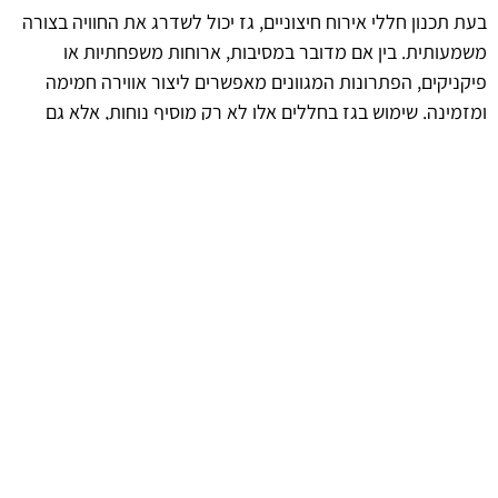
בעת תכנון חללי אירוח חיצוניים, גז יכול לשדרג את החוויה בצורה
משמעותית. בין אם מדובר במסיבות, ארוחות משפחתיות או
פיקניקים, הפתרונות המגוונים מאפשרים ליצור אווירה חמימה
ומזמינה. שימוש בגז בחללים אלו לא רק מוסיף נוחות, אלא גם
מאפשר ליהנות מהפנאי בצורה מלאת טעמים וחוויות.
עתיד השימושים בגז חיצוני
ככל שהטכנולוגיה מתקדמת, אפשרויות השימוש בגז מחוץ לבית
ממשיכות להתרחב. חברות רבות משקיעות במחקר ופיתוח כדי
ליצור מוצרים חדשים המיועדים לשימוש חיצוני. מגמות אלו
מצביעות על עתיד מעניין, שבו גז יהפוך לאבן יסוד בכל הקשור
לנוחות ויעילות בחללים פתוחים.