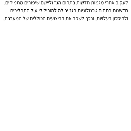
לעקוב אחרי מגמות חדשות בתחום הגז וליישם שיפורים מתמידים.
חדשנות בתחום טכנולוגיות הגז יכולה להוביל לייעול התהליכים
ולחיסכון בעלויות, ובכך לשפר את הביצועים הכוללים של המערכת.
השקעה בעתיד היא חיונית לשמירה על רמת הבטיחות והיעילות.
afekoil.co.il
אז מה היה לנו בכתבה: