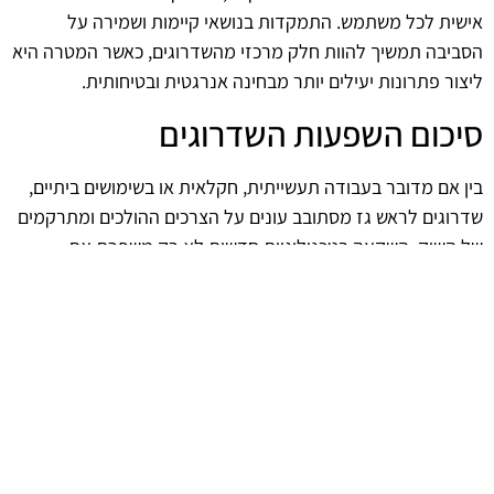
אישית לכל משתמש. התמקדות בנושאי קיימות ושמירה על
הסביבה תמשיך להוות חלק מרכזי מהשדרוגים, כאשר המטרה היא
ליצור פתרונות יעילים יותר מבחינה אנרגטית ובטיחותית.
סיכום השפעות השדרוגים
בין אם מדובר בעבודה תעשייתית, חקלאית או בשימושים ביתיים,
שדרוגים לראש גז מסתובב עונים על הצרכים ההולכים ומתרקמים
של השוק. השקעה בטכנולוגיות חדשות לא רק משפרת את
הביצועים אלא גם מביאה לשיפור כללי של איכות החיים והבטיחות.
השפעתם על כל תחום שבו הם מיועדים להיכנס, משקפת את
החשיבות הרבה של חדשנות ושיפורים מתמידים.