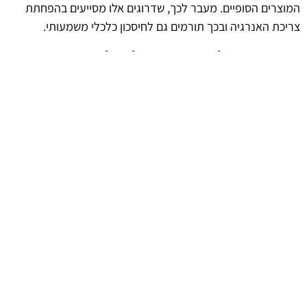
המוצרים הסופיים. מעבר לכך, שדרוגים אלו מסייעים בהפחתת
צריכת האנרגיה ובכך תורמים גם לחיסכון כלכלי משמעותי.
העתיד של שדרוגים לפילטרים
התחום של שדרוגים לפילטר גז לחוץ נמצא בתהליכי התפתחות
מתמידים. עם התקדמות הטכנולוגיה והדרישות הגוברות מצד
התעשייה, ניתן לצפות שדרוגים נוספים שיעניקו פתרונות חדשים
ואפקטיביים יותר. המגמות המתרקמות בשוק מעידות על
פוטנציאל משמעותי להשקעות בתחום, מה שיכול להניב תועלות
רבות לארגונים שמבינים את החשיבות של שיפור מתמיד.
ההיבט האנושי בשדרוגים
אלמנט מרכזי בשדרוגים לפילטרים הוא ההכשרה והדרכת אנשי
צוות. השקעה בהכשרת העובדים מבטיחה שימוש נכון ויעיל
בטכנולוגיות החדשות, מה שמוביל לשיפור מתמשך בביצועים.
ההבנה של צוותי העבודה בנושא זה היא קריטית להצלחת