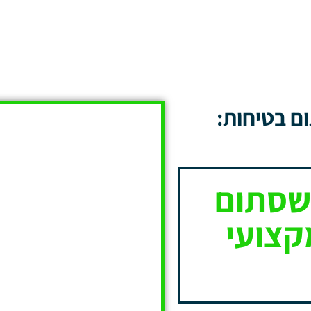
ם בטיחות:
בשסתום
קצועי