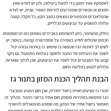
לאספקת אוויר חמצן כדי לפעול ביעילות, ולכן יש לוודא שאין
חפצים או מכשירים שמפריעים לזרימת האוויר. שנית, יש לוודא
שהפלאנג'ים והכפתורים נמצאים במצב תקין. כל תקלה קטנה
עלולה להשפיע על הביצועים הכלליים.
כחלק מהשיפור, ניתן להשתמש באביזרים נוספים כמו תרמוסטטים
חכמים שיכולים לסייע בשמירה על טמפרטורה קבועה. בנוסף, יש
לשים לב לאיכות הגז שנעשה בו שימוש. גז באיכות גבוהה יכול
לשפר את היעילות של התנור ולחסוך בעלויות התפעול. גם ניקוי
קבוע של המבערים יכול לשפר את הביצועים, שכן לכלוך ושאריות
עלולים לפגוע בפליטת החום.
הבנת תהליך הכנת המזון בתנור גז
תנורי גז מציעים חוויית בישול ייחודית, שכן חום המגיע ממבערי
הגז מתפשט במהירות ומספק חום אחיד ברחבי התנור. תהליך זה
מאפשר בישול אחיד של המזון, מה שמונע מהמאכלים להישרף
בחלקם ולצאת לא מבושלים בחלקם האחר. זהו יתרון משמעותי