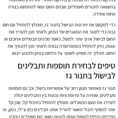
בהשוואה לתנורים חשמליים, שבהם החום עשוי להתפשט בצורה
פחות אחידה.
כדי למקסם את יתרונות הבישול בתנור גז, מומלץ להתחיל עם חום
גבוה כדי לסגור את המאגרים של המזון, ולאחר מכן להוריד את
החום לבישול ארוך יותר. למשל, כאשר מכינים תבשילים ארוכים או
עוגות, ניתן להתחיל בטמפרטורה גבוהה ולאחר מכן להנמיך את
החום. תהליך זה מסייע לשמור על הלחות במזון ולמנוע ייבוש.
טיפים לבחירת תוספות ותבלינים
לבישול בתנור גז
תנור גז מאפשר מגוון רחב של אפשרויות בישול, וכך גם תוספות
ותבלינים. שמירה על פרופורציות נכונות בין התבלינים יכולה
לשדרג את טעם המאכלים. מומלץ להתחיל בתיבול קל, שכן קל
יותר להוסיף תיבול מאשר להוריד אותו. תבלינים כמו צ'ילי, כמון, או
פפריקה יכולים להוסיף עומק למנות כאשר הם משולבים בצורה