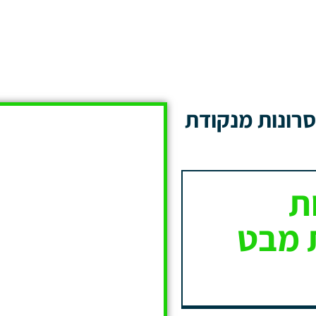
חסרונות מנקודת
ת
 מבט