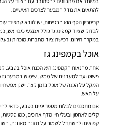
במיוחד אם מתכוונים להסתובב עם הציוד על הגב. מ
להתאים את גודל המבער לצרכים האישיים.
קריטריון נוסף הוא הבטיחות. יש לוודא שהציוד ע
לבדוק שציוד קמפינג גז כולל אמצעי כיבוי אש, כמ
במקרה חירום. רכישת ציוד מחברות מוכרות ובעלות 
אוכל בקמפינג גז
אחת מהנאות הקמפינג היא הכנת אוכל בטבע. קמפי
פשוט ועד למעדנים של ממש. שימוש במבער גז מ
המקל על הכנה של אוכל בזמן קצר. ישנן אפשרויו
על האש.
אם מתכננים לבלות מספר ימים בטבע, כדאי להיע
קלים לאחסון ובעלי חיי מדף ארוכים, כמו פסטות, א
קפואים ולהשתדל לשמור על תזונה מאוזנת. חשוב ג