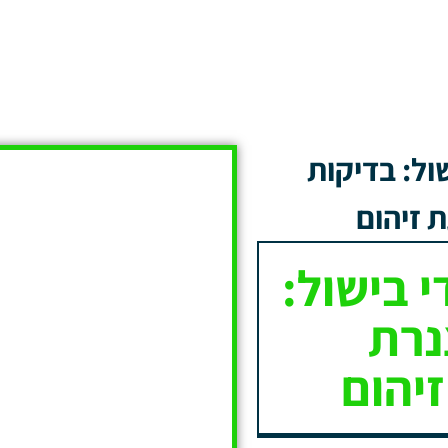
ול: בדיקות
 זיהום
 בישול:
נרת
יהום