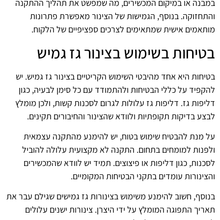
במבנה או במיקום המכשירים, מה שמפשט את תהליך ההתקנה
והתחזוקה. בנוסף, הגמישות של הצינור מאפשרת פתרונות
מותאמים אישית שמתאימים לצרכים ספציפיים של הלקוח.
בטיחות בשימוש בצינור גז גמיש
בטיחות היא אחד מהיבטי השימוש הקריטיים בצינור גז גמיש. יש
להקפיד על כללי הבטיחות ולהתמודד עם כל סימן לבעיה, כגון
דליפות גז. דליפות גז עלולות לגרום לסכנות קשות, ולכן מומלץ
לבצע בדיקות תקופתיות ולוודא שהצינור והחיבורים תקינים.
על מנת להבטיח שימוש בטוח, יש להימנע מהתקנה עצמאית
ולפנות למומחים בתחום. התקנה לא מקצועית עלולה להוביל
לסכנות, כגון דליפות או פיצוצים. תמיד יש לוודא שהמכשירים
והצינורות עומדים בתקני הבטיחות המקומיים.
בנוסף, חשוב להימנע משימוש בצינורות גז גמישים שגילם עבר את
תאריך התפוגה המומלץ על ידי היצרן. צינורות ישנים עלולים