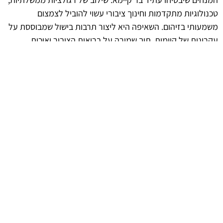
טכנולוגיות מתקדמות וחינוך ציבורי עשוי להוביל לצמצום
משמעותי בזיהום. השאיפה היא ליצור תרבות בישול שמבוססת על
עקרונות של קיימות, תוך שמירה על בריאות הציבור ואיכות
הסביבה.
afekoil.co.il
אז מה היה לנו בכתבה: