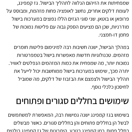
שמפחיתות את הזיהום הנלווה לתהליך הבישול. גז קמפינג,
לעומת דלקים אחרים, נחשב לאופציה פחות מזהמת, ומבוסס על
פרופאן או בוטאן. שני סוגי הגזים הללו נפוצים במערכות בישול
מודרניות, שכן הם מציעים הספק גבוה עם פליטות נמוכות של
פחמן דו-חמצני.
במהלך הבישול, ישנה חשיבות רבה למינימום פליטות חומרים
מזהמים. טכנולוגיות חדשות מאפשרות בישול בטמפרטורות
נמוכות יותר, מה שמפחית את כמות המזהמים הנפלטים לאוויר.
יתרה מכך, שימוש במערכות בישול ממוחשבות יכול לייעל את
תהליך הבישול ולצמצם את הבזבוז של דלקים, מה שמוביל
לחיסכון כלכלי נוסף.
שימושים בחללים סגורים ופתוחים
בשימוש בגז קמפינג ישנה גמישות רבה, המאפשרת למשתמשים
לבשל הן בחללים פתוחים והן בחללים סגורים. כאשר מבשלים
בחלל פתוח, כמו קמפינג בטבע, היתרונות של גז קמפינג בולטים