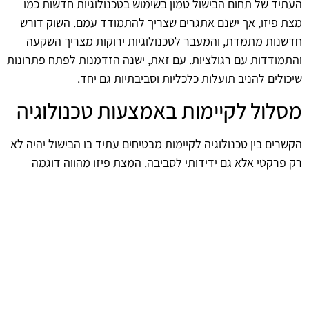
העתיד של תחום הבישול טמון בשימוש בטכנולוגיות חדשות כמו
מצת פיזו, אך ישנם אתגרים שצריך להתמודד עמם. השוק דורש
חדשנות מתמדת, והמעבר לטכנולוגיות ירוקות מצריך השקעה
והתמודדות עם רגולציות. עם זאת, ישנה הזדמנות לפתח פתרונות
שיכולים להניב תועלות כלכליות וסביבתיות גם יחד.
מסלול לקיימות באמצעות טכנולוגיה
הקשרים בין טכנולוגיה לקיימות מבטיחים עתיד בו הבישול יהיה לא
רק פרקטי אלא גם ידידותי לסביבה. המצת פיזו מהווה דוגמה
מצוינת לאופן שבו טכנולוגיה מתקדמת יכולה להפוך את חווית
הבישול לירוקה יותר, תוך צמצום הזיהום והגברת המודעות
לקיימות. השקעה בטכנולוגיות אלו יכולה להניב תוצאות חיוביות
בכל הקשור לשיפור איכות החיים והסביבה.