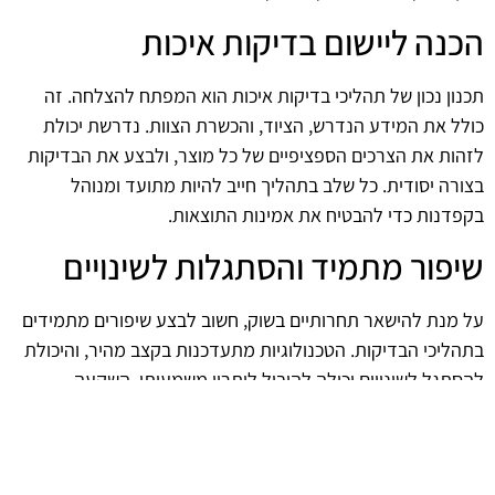
הכנה ליישום בדיקות איכות
תכנון נכון של תהליכי בדיקות איכות הוא המפתח להצלחה. זה
כולל את המידע הנדרש, הציוד, והכשרת הצוות. נדרשת יכולת
לזהות את הצרכים הספציפיים של כל מוצר, ולבצע את הבדיקות
בצורה יסודית. כל שלב בתהליך חייב להיות מתועד ומנוהל
בקפדנות כדי להבטיח את אמינות התוצאות.
שיפור מתמיד והסתגלות לשינויים
על מנת להישאר תחרותיים בשוק, חשוב לבצע שיפורים מתמידים
בתהליכי הבדיקות. הטכנולוגיות מתעדכנות בקצב מהיר, והיכולת
להסתגל לשינויים יכולה להוביל ליתרון משמעותי. השקעה
בהכשרה מתמשכת של עובדים ושימוש בטכנולוגיות חדשות יכולים
לשפר את היעילות והדיוק של הבדיקות.
תוצאה סופית: יתרונות עבור תעשיית