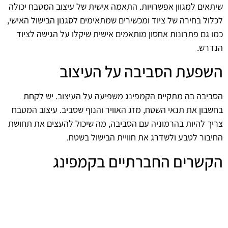
שיתאים למגוון אפשרויות. התאמה אישית של עיצוב המטבח יכולה
לכלול בחירה של ציוד ומכשירים שמתאימים לסגנון הבישול האישי,
כמו גם פתרונות אחסון מותאמים אישית שיקלו על הגישה לציוד
הנדרש.
השפעת הסביבה על העיצוב
הסביבה בה מתקיים הקמפינג משפיעה על העיצוב. יש לקחת
בחשבון את תנאי השטח, מזג האוויר והנוף שסביב. עיצוב המטבח
צריך להיות בהרמוניה עם הסביבה, מה שיכול להעצים את תחושת
החיבור לטבע ולשדרג את חוויית הבישול בשטח.
הקשרים החברתיים בקמפינג
קמפינג אינו רק על אוכל, אלא גם על חוויות משותפות. כאשר
המטבח מעוצב בצורה שתומכת בשיתוף פעולה ובמפגשים
חברתיים, הוא יכול להפוך למוקד פעיל בשטח, שם המטיילים
יכולים להתאגד סביב אוכל ולבנות קשרים חברתיים. עיצוב נכון