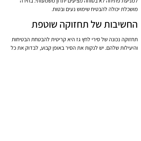
למניעת פתיחה לא בטוחה מציעים יתרון משמעותי. בחירה
מושכלת יכולה להבטיח שימוש נעים ובטוח.
החשיבות של תחזוקה שוטפת
תחזוקה נכונה של סירי לחץ גז היא קריטית להבטחת הבטיחות
והיעילות שלהם. יש לנקות את הסיר באופן קבוע, לבדוק את כל
החלקים ולוודא שהם פועלים כראוי. תחזוקה שוטפת יכולה למנוע
תקלות בלתי צפויות ולהבטיח עבודה תקינה לאורך זמן. השקעה
בהבנת הצרכים של הסיר תוביל לחוויית בישול בטוחה ומוצלחת.
afekoil.co.il