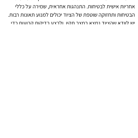
אחריות אישית לבטיחות. התנהגות אחראית, שמירה על כללי
הבטיחות ותחזוקה שוטפת של הציוד יכולים למנוע תאונות רבות.
יש לוודא שהציוד נמצא במצב תקין, ולבצע בדיקות קבועות כדי
להבטיח את שלומם של כולם.
afekoil.co.il
אז מה היה לנו בכתבה: