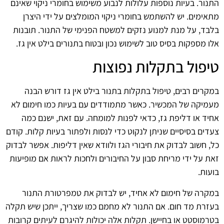
התנור. בעיות נוספות עלולות לנבוע משימוש בחומרי ניקוי שאינם
מתאימים. יש להשתמש בחומרי ניקוי המומלצים על ידי היצרן
בלבד, על מנת למנוע נזקים למשטח הפנימי של התנור. תובנות
אלו מספקות בסיס טוב לשימוש נכון ובטוח בתנורים בילט אין גז.
טיפול בתקלות נפוצות
במקרים רבים, טיפול בתקלות בתנור בילט אין גז דורש הבנה
מעמיקה של המכשיר. כאשר מתמודדים עם בעיות כמו חימום לא
אחיד או דליפת גז, כדאי לפנות למומחה. עם זאת, ישנם כמה
צעדים בסיסיים שניתן לנקוט כדי לנסות ולפתור בעיות קלות. קודם
כל, חשוב לבדוק את חיבורי הגז ולוודא שאין דליפות. אפשר לבדוק
זאת על ידי מריחת סבון על החיבורים ולחכות לראות אם מופיעות
בועות.
במקרה של חימום לא אחיד, יש לבדוק את טמפרטורת התנור
בעזרת מד חום. אם התנור לא מחמם כמו שצריך, ייתכן שיש תקלה
בטרמוסטט או בחיישן. תקלות אלה יכולות להיגרם לעיתים קרובות