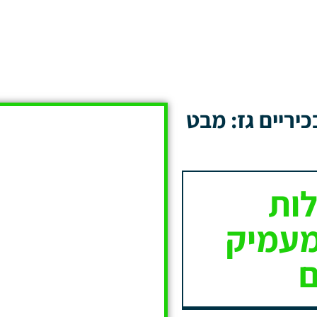
יריים גז: מבט
ות
מעמיק
ם