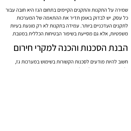
שמירה על התקנות והתקנים הקיימים בתחום הגז היא חובה עבור
כל עסק. יש לבדוק באופן תדיר את ההתאמה של המערכות
לתקנים העדכניים ביותר. עמידה בתקנות לא רק מונעת בעיות
משפטיות, אלא גם מסייעת בשיפור הבטיחות הכללית במטבח.
הבנת הסכנות והכנה למקרי חירום
חשוב להיות מודעים לסכנות הקשורות בשימוש במערכות גז,
ולתכנן מראש כיצד לפעול במקרי חירום. הכנת תכניות חירום
והדרכה לצוות על פעולות שיש לנקוט בעת דליפה או סכנה אחרת
יכולה להציל חיים. שמירה על מוכנות תורמת לסביבת עבודה
בטוחה יותר.