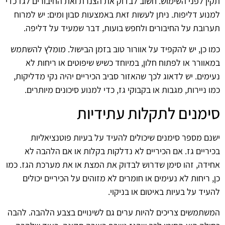
תקין לפני השימוש. חשוב לבדוק את הצנרת ואת החיבורים לגז כדי
למנוע דליפות. ניתן לעשות זאת באמצעות סבון ומים: יש למרוח
תערובת על החיבורים ולחפש בועות, דבר שמעיד על דליפה.
כמו כן, יש להקפיד על אוורור טוב בזמן הבישול. מומלץ להשתמש
במאוורר או לפתוח חלון, במיוחד כשיש שיפוטים או ריחות לא
נעימים. יש לדאוג לכך שהאזור סביב הכיריים יהיה נקי מדליקות,
כמו ניירות, מגבות או בקבוקי גז, כדי למנוע סיכונים מיותרים.
סימנים לתקלות עתידיות
ישנם מספר סימנים שיכולים להעיד על בעיות פוטנציאליות
בכיריים גז. אם הכיריים לא נדלקות בקלות או אם הלהבה לא
אחידה, זהו סימן שדרוש לבדוק את המצת או את מערכת הגז. כמו
כן, ריחות לא נעימים או חומרים לא מזוהים על הכיריים יכולים
להעיד על בעיות באיטום או בניקוי.
המשתמשים צריכים להיות ערים גם לשינויים בצבע הלהבה. להבה