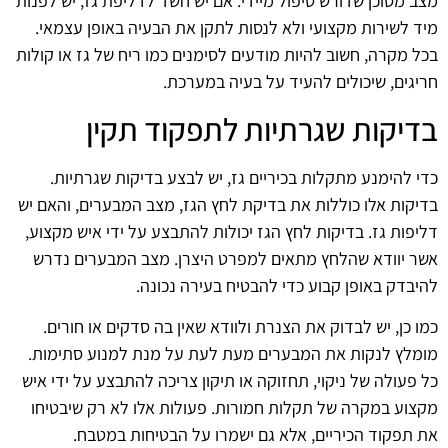
מצב מסוכן שדורש טיפול מיידי. אם יש חשד לדליפת גז, יש לפנות
מיד לשירות מקצועי ולא לנסות לתקן את הבעיה באופן עצמאי.
בכל מקרה, חשוב להיות מודעים לסימנים כמו ריח של גז או קולות
חריגים, שיכולים להעיד על בעיה במערכת.
בדיקות שגרתיות לתפקוד תקין
כדי להימנע מתקלות בכיריים גז, יש לבצע בדיקות שגרתיות.
בדיקות אלו כוללות את בדיקת לחץ הגז, מצב המבערים, והאם יש
דליפות גז. בדיקות לחץ הגז יכולות להתבצע על ידי איש מקצוע,
אשר יוודא שהלחץ מתאים למפרט היצרן. מצב המבערים נדרש
להיבדק באופן קבוע כדי להבטיח בעירה נכונה.
כמו כן, יש לבדוק את הצנרת ולוודא שאין בה סדקים או חורים.
מומלץ לנקות את המבערים מעת לעת על מנת למנוע סתימות.
כל פעולה של ניקוי, תחזוקה או תיקון צריכה להתבצע על ידי איש
מקצוע במקרה של תקלות חמורות. פעולות אלו לא רק שיבטיחו
את תפקוד הכיריים, אלא גם ישמרו על הבטיחות במטבח.