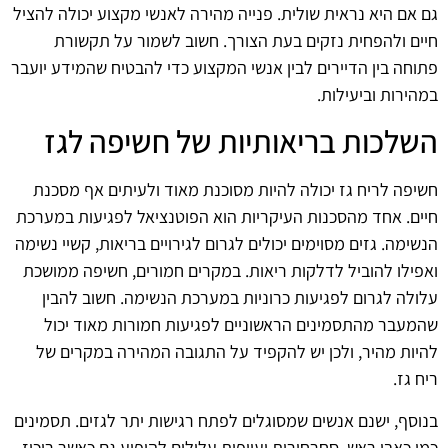
גם אם היא נראית שולית. פנייה מהירה לאנשי מקצוע יכולה להציל
חיים ולהפחית נזקים בעת הצורך. חשוב לשמור על תקשורת
פתוחה בין הדיירים לבין אנשי המקצוע כדי להבטיח שהמידע יועבר
במהירות וביעילות.
השלכות בריאותיות של חשיפה לגז
חשיפה לריח גז יכולה להיות מסוכנת מאוד ולעיתים אף מסכנת
חיים. אחד מהסכנות העיקריות הוא הפוטנציאל לפגיעות במערכת
הנשימה. גזים מסוימים יכולים לגרום לגירויים בריאות, קשיי נשימה
ואפילו להוביל לדלקות ריאות. במקרים חמורים, חשיפה ממושכת
עלולה לגרום לפגיעות כרוניות במערכת הנשימה. חשוב להבין
שהמעבר מהתסמינים הראשוניים לפגיעות חמורות מאוד יכול
להיות מהיר, ולכן יש להקפיד על התגובה המהירה במקרים של
ריח גז.
בנוסף, ישנם אנשים שמסוגלים לפתח רגישות יתר לגזים. תסמינים
כמו כאבי ראש, סחרחורות ועייפות עלולים להופיע גם כאשר ריכוז