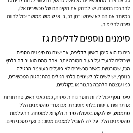
גז. אם אחד מהמכשירים לא פועל כראוי, זה עשוי לגרום לריח גז
להתרכז במטבח. יש לבדוק את תקינותם של מכשירים אלו,
במיוחד אם הם לא שימשו זמן רב, כי אי שימוש ממושך יכול להוות
סיבה לדליפות.
סימנים נוספים לדליפת גז
ריח גז הוא סימן ראשון לדליפה, אך ישנם גם סימנים נוספים
שיכולים להעיד על בעיה חמורה יותר. אחד מהם הוא ירידה בלחץ
הגז, שמורגשת כאשר מכשירים לא פועלים בעוצמה הרגילה.
בנוסף, יש לשים לב לשינויים בלתי רגילים בהתנהגות המכשירים,
כמו עוצמת הלהבה בתנור או בקולטים.
סימן נוסף יכול להיות חוסר נוחות פיזית, כמו כאבי ראש, סחרחורות
או תחושת עייפות בלתי מוסברת. אם אחד מהסימנים הללו
מתממש, יש לנקוט בפעולה מידית ולקרוא למומחה. התעלמות
מהסימנים הללו עלולה להוביל למצבים מסוכנים ואף מסכני חיים.