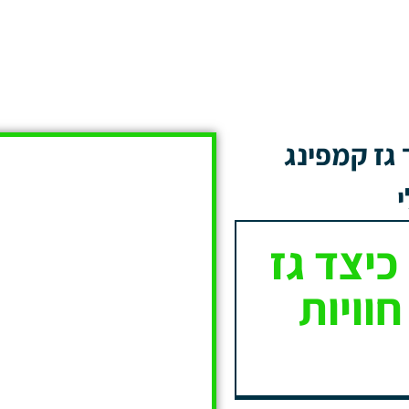
גז קמפינג
יצד גז
וויות