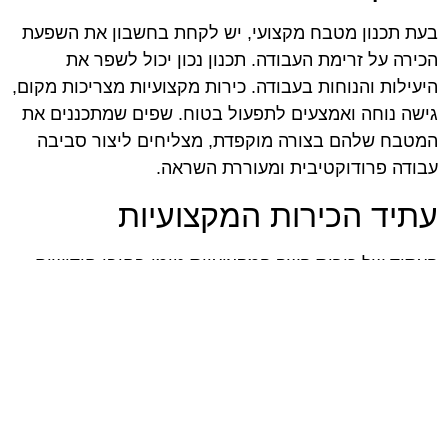
בעת תכנון מטבח מקצועי, יש לקחת בחשבון את השפעת
הכירה על זרימת העבודה. תכנון נכון יכול לשפר את
היעילות והנוחות בעבודה. כירות מקצועיות מצריכות מקום,
גישה נוחה ואמצעים לתפעול בטוח. שפים שמתכננים את
המטבח שלהם בצורה מוקפדת, מצליחים ליצור סביבה
עבודה פרודוקטיבית ומעוררת השראה.
עתיד הכירות המקצועיות
העתיד של כירות השף המקצועיות טומן בחובו חידושים
מרגשים, כאשר טכנולוגיות חכמות הולכות ותופסות מקום
חשוב בתחום הקולינרי. הכירות של המחר לא רק יהפכו
את הבישול ליעיל יותר אלא גם יאפשרו לשפים להביא את
היצירתיות שלהם לידי ביטוי בדרכים חדשות ומלהיבות.
השפעת הכירות על ההכשרה והמקצועיות של השפים
תמשיך להתעצם, והקולינריה תמשיך לשגשג.