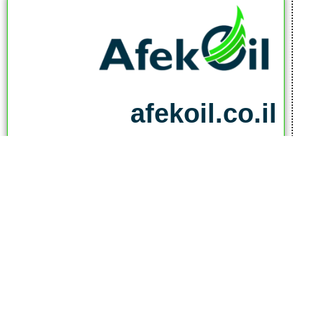
afekoil.co.il
אז מה היה לנו בכתבה:
כתבות המגזין