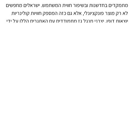
מתמקדים בחדשנות ובשיפור חווית המשתמש. ישראלים מחפשים
לא רק מוצר פונקציונלי, אלא גם כזה המספק חוויות קולינריות
יוצאות דופן. יצרני מנגל גז מתמודדים עם האתגרים הללו על ידי
פיתוח מוצרים המשלבים טכנולוגיה, נוחות וביצועים גבוהים.
afekoil.co.il
אז מה היה לנו בכתבה: