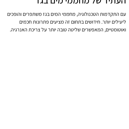
העתיד של מחממי מים בגז
עם התקדמות הטכנולוגיה, מחממי המים בגז משתפרים והופכים
ליעילים יותר. חידושים בתחום זה מציעים פתרונות חכמים
ואוטומטיים, המאפשרים שליטה טובה יותר על צריכת האנרגיה.
השקעה במערכת חדשה לא רק תסייע לחיסכון כלכלי, אלא גם
תורמת לקידום פתרונות ירוקים יותר, המועילים לסביבה.
afekoil.co.il