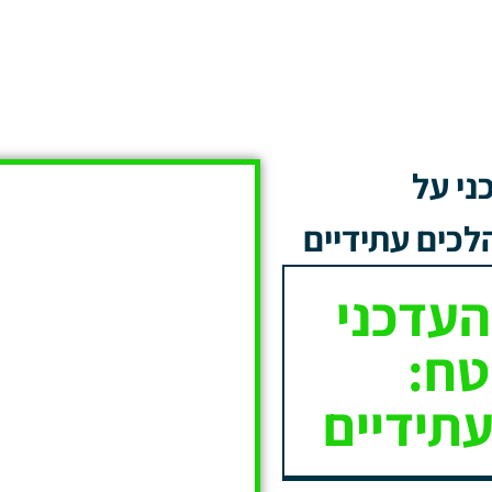
י על
כים עתידיים
עדכני
טח:
עתידיים