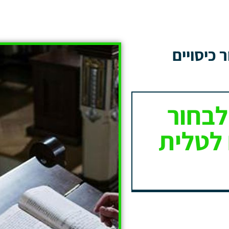
 כיסויים
לבחור
 לטלית