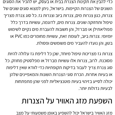
כדי להבין את תקינות הצנרת בבית או בעסק, יש להכיר את הסוגים
השונים של הצנרות הקיימות. בישראל, ניתן למצוא סוגים שונים של
צנרות, כגון צנרות מים, צנרות ביוב וצנרות גז. כל סוג צנרת מצריך
טיפול ותחזוקה שונים. צנרות מים, לדוגמה, עשויות בדרך כלל
מפוליאתילן או מברזל, והן חשובות להעברת מים נקיים לשימוש
יומיומי. צנרות ביוב, לעומת זאת, עשויות מחומרים כמו PVC או
בטון, והן נועדו להעביר מים משומשים ופסולת.
צנרות גז מצריכות טיפול מיוחד, שכן כל דליפת גז עלולה להיות
מסוכנת. לרוב, צנרות אלו עשויות מברזל או מפלסטיק מחוזק. כל
סוג צנרת צריך לעבור בדיקות תקופתיות כדי לוודא שאין דליפות
או בעיות אחרות. הכרת סוגי הצנרות השונות והמאפיינים שלהן
יכולה לסייע בזיהוי בעיות פוטנציאליות לפני שהן מתפתחות
לבעיות גדולות יותר.
השפעת מזג האוויר על הצנרות
מזג האוויר בישראל יכול להשפיע באופן משמעותי על מצב