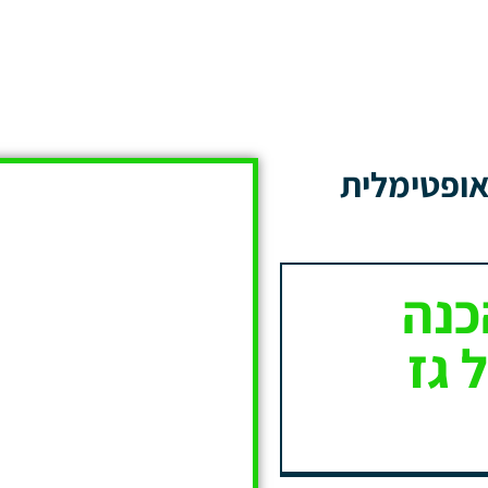
אופטימלית
כנה
 גז