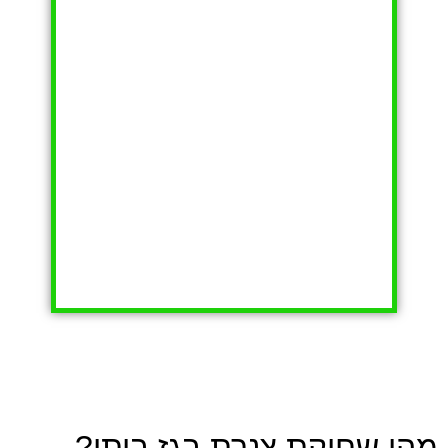
מהי שחיקת צנרת בגז ביתי?