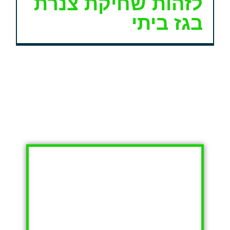
לזהות שחיקת צנרת
בגז ביתי