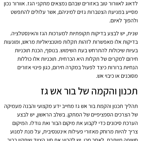
לדאוג לאוורור טוב באזורים שבהם נמצאים מתקני הגז. אוורור נכון
מסייע במניעת הצטברות גזים למיניהם, אשר עלולים להתפשט
ולהפוך לאיום.
שנית, יש לבצע בדיקות תקופתיות למערכות הגז והאינסטלציה.
בדיקות אלו מאפשרות לזהות תקלות פוטנציאליות מראש, ומונעות
בעיות שיכולות להתרחש בעת השימוש. בנוסף, הכנת תוכניות
חירום למקרים של תקלות היא הכרחית. תוכניות אלו כוללות
הנחיות ברורות כיצד לפעול במקרה חירום, כגון פינוי אזורים
מסוכנים או כיבוי אש.
תכנון והקמה של בור אש גז
תהליך תכנון והקמת בור אש גז מחייב ידע מקצועי והבנה מעמיקה
של הצרכים הספציפיים של המתקן. בשלב הראשון, יש לבצע
הערכת סיכונים כדי לקבוע את מיקום הבור ואת גודלו. המיקום
צריך להיות מרוחק מאזורי פעילות אינטנסיבית, על מנת למנוע
חשיפה מיותרת. לאחר מכן, יש לקבוע את סוג הציוד שיתקין בבור