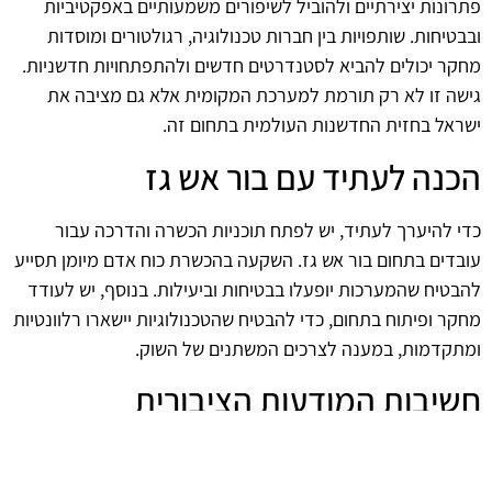
פתרונות יצירתיים ולהוביל לשיפורים משמעותיים באפקטיביות
ובבטיחות. שותפויות בין חברות טכנולוגיה, רגולטורים ומוסדות
מחקר יכולים להביא לסטנדרטים חדשים ולהתפתחויות חדשניות.
גישה זו לא רק תורמת למערכת המקומית אלא גם מציבה את
ישראל בחזית החדשנות העולמית בתחום זה.
הכנה לעתיד עם בור אש גז
כדי להיערך לעתיד, יש לפתח תוכניות הכשרה והדרכה עבור
עובדים בתחום בור אש גז. השקעה בהכשרת כוח אדם מיומן תסייע
להבטיח שהמערכות יופעלו בבטיחות וביעילות. בנוסף, יש לעודד
מחקר ופיתוח בתחום, כדי להבטיח שהטכנולוגיות יישארו רלוונטיות
ומתקדמות, במענה לצרכים המשתנים של השוק.
חשיבות המודעות הציבורית
על מנת להצליח, יש להעלות את המודעות הציבורית לגבי יתרונות
השימוש בבור אש גז והסיכונים הנלווים. חינוך והסברה הם כלי