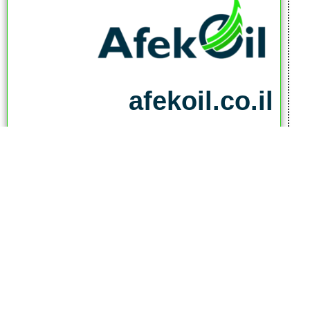
afekoil.co.il
אז מה היה לנו בכתבה:
כתבות המגזין