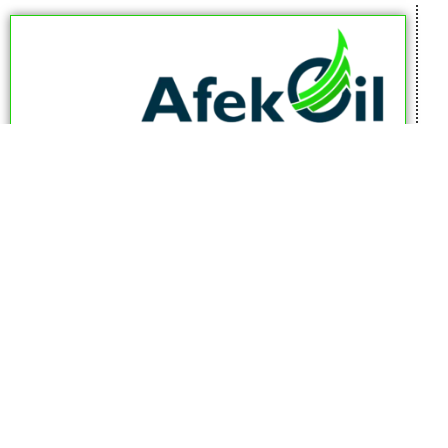
afekoil.co.il
אז מה היה לנו בכתבה:
כתבות המגזין