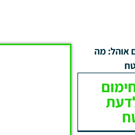
 אוהל: מה
טח
חימום
לדעת
ח