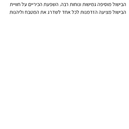
הבישול מוסיפה גמישות ונוחות רבה. השפעת הכיריים על חוויית
הבישול מציעה הזדמנות לכל אחד לשדרג את המטבח וליהנות
מתהליך הבישול בצורה חדשה ומרעננת.
afekoil.co.il
אז מה היה לנו בכתבה: