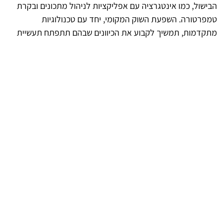
הבישול, כמו אינטגרציה עם אפליקציות לניהול מתכונים ובקרת
טמפרטורה. השפעת השוק המקומי, יחד עם טכנולוגיות
מתקדמות, תמשיך לקבוע את הכיוונים שבהם תתפתח תעשיית
הבישול.
סיכום המידע והמלצות
גישה הוליסטית לכיריים משולבות מהווה אלמנט מרכזי בשיפור
חוויית הבישול. תוך שימת דגש על טכנולוגיה, עיצוב, ונוחות, כיריים
אלו מציעות פתרון מושלם למי שמעוניין לשדרג את המטבח שלו.
כדאי להכיר את היתרונות והאפשרויות השונות שהכיריים מציעות,
ולבחון את השפעתן על חיי היומיום והבישול המודרני בישראל.