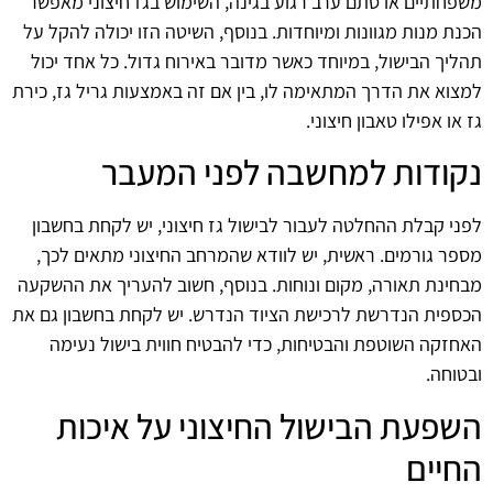
משפחתיים או סתם ערב רגוע בגינה, השימוש בגז חיצוני מאפשר
הכנת מנות מגוונות ומיוחדות. בנוסף, השיטה הזו יכולה להקל על
תהליך הבישול, במיוחד כאשר מדובר באירוח גדול. כל אחד יכול
למצוא את הדרך המתאימה לו, בין אם זה באמצעות גריל גז, כירת
גז או אפילו טאבון חיצוני.
נקודות למחשבה לפני המעבר
לפני קבלת ההחלטה לעבור לבישול גז חיצוני, יש לקחת בחשבון
מספר גורמים. ראשית, יש לוודא שהמרחב החיצוני מתאים לכך,
מבחינת תאורה, מקום ונוחות. בנוסף, חשוב להעריך את ההשקעה
הכספית הנדרשת לרכישת הציוד הנדרש. יש לקחת בחשבון גם את
האחזקה השוטפת והבטיחות, כדי להבטיח חווית בישול נעימה
ובטוחה.
השפעת הבישול החיצוני על איכות
החיים