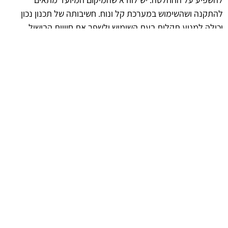
להתקנה ושהשימוש במערכת קל ונוח. חשיבותה של תכנון נכון
יכולה למנוע תקלות בעת השימוש ולשפר את חוויית הבישול.
סיכום המידע
כל הגורמים הללו מצביעים על כך שהמעבר לבישול גז חיצוני
מצריך שיקול דעת מעמיק. זהו תהליך שיכול להועיל לא רק
במונחים של טעמים וחוויות, אלא גם מבחינה כלכלית וחברתית. עם
תכנון נכון והבנה של היתרונות והחסרונות, ניתן לבחור בפתרון
המתאים ביותר לצרכים האישיים.