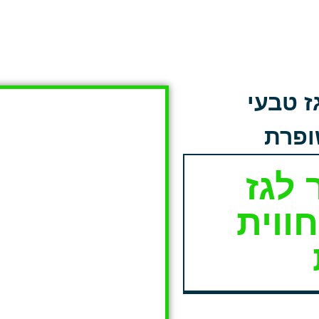
ז טבעי
ופרת
 לגז
ווית