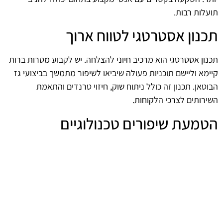
תועלות רבות.
תכנון אסטרטגי לטווח ארוך
תכנון אסטרטגי הוא מרכיב חיוני להצלחה. יש לקבוע מטרות ברות
קיימא וליישם תוכניות פעולה שיביאו לשיפור מתמשך בביצועי גז
הבוטאן. תכנון זה כולל ניתוח שוק, חיזוי טרנדים והתאמת
השירותים לצרכי הלקוחות.
הטמעת שיפורים טכנולוגיים
טכנולוגיות חדשות יכולות לשדרג את התהליכים ולשפר את ביצועי
גז הבוטאן. יש לעקוב אחרי החידושים בתחום ולבחון את האפשרות
להטמיע טכנולוגיות מתקדמות, שיכולות להציע פתרונות יעילים
יותר, לשדרג את הביצועים ולצמצם את עלויות התפעול.