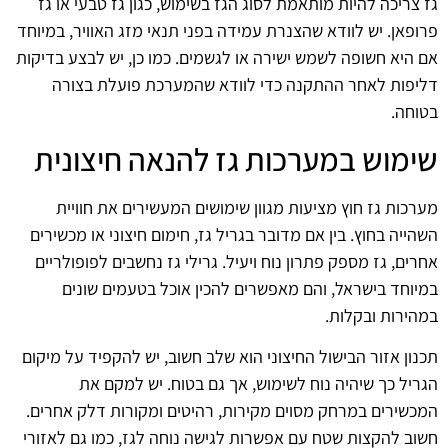
גז צריכה להיות מותאמת לסוג הגז בשימוש, כגון גז טבעי או גז
פרופאן. יש לוודא שהצנרת עמידה בפני תנאי מזג האוויר, במיוחד
אם היא חשופה לשמש ישירה או לגשמים. כמו כן, יש לבצע בדיקות
דליפות לאחר ההתקנה כדי לוודא שהמערכת פועלת בצורה
בטוחה.
שימוש במערכות גז להנאה חיצונית
מערכות גז חוץ מציעות מגוון שימושים המעשירים את חוויית
השהייה בחוץ. בין אם מדובר בגריל גז, חימום חיצוני או מכשירים
אחרים, גז מספק פתרון נוח ויעיל. גרילי גז נחשבים לפופולריים
במיוחד בישראל, והם מאפשרים להכין אוכל בטעמים שונים
במהירות ובקלות.
תכנון אזור הבישול החיצוני הוא שלב חשוב, יש להקפיד על מיקום
הגריל כך שיהיה נוח לשימוש, אך גם בטוח. יש למקם את
המכשירים במרחק מסוים מקירות, רהיטים ומקורות דלק אחרים.
חשוב להקצות שטח עם אפשרות לגישה נוחה לגז, כמו גם לאזורי