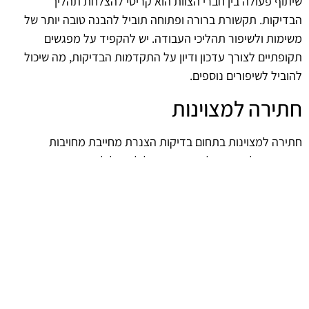
שיתוף פעולה בין חברי הצוות הוא קריטי להצלחת תהליך
הבדיקות. תקשורת ברורה ופתוחה תוביל להבנה טובה יותר של
משימות ולשיפור תהליכי העבודה. יש להקפיד על מפגשים
תקופתיים לצורך עדכון ודיון על התקדמות הבדיקות, מה שיכול
להוביל לשיפורים נוספים.
חתירה למצוינות
חתירה למצוינות בתחום בדיקות הצנרת מחייבת מחויבות
מתמשכת לשיפור. כל שינוי קטן יכול להוביל לתוצאות משמעותיות,
ולכן יש להמשיך לחקור וליישם שיטות חדשות ויעילות. בכך ניתן
להבטיח כי הבדיקות יתבצעו ברמה הגבוהה ביותר, תוך שמירה על
בטיחות ואיכות.